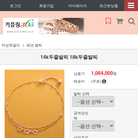
로그인
회원가입
마이페이지
최근본상품
여성쥬얼리
패션 발찌
14k두줄발찌 18k두줄발찌
1,064,000
상품가
원
배송비
(무료)
발찌 선택
금색상선
택
사이즈선