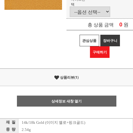
택
0
원
총 상품 금액
관심상품
장바구니
구매하기
상품리뷰(1)
상세정보 새창 열기
재 질
14k/18k Gold (이미지 옐로+핑크골드)
중 량
2.54g