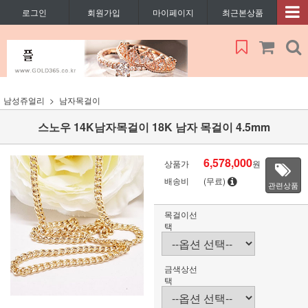
로그인
회원가입
마이페이지
최근본상품
남성쥬얼리
남자목걸이
스노우 14K남자목걸이 18K 남자 목걸이 4.5mm
6,578,000
상품가
원
배송비
(무료)
관련상품
목걸이선
택
금색상선
택