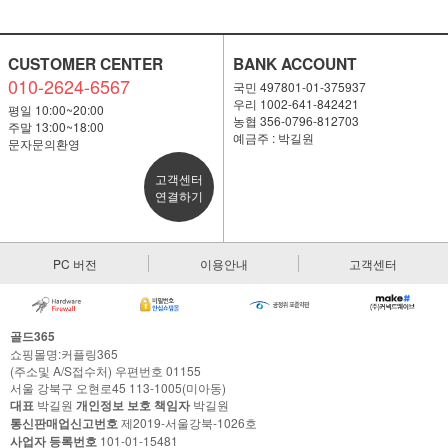
CUSTOMER CENTER
BANK ACCOUNT
010-2624-6567
국민 497801-01-375937
우리 1002-641-842421
평일 10:00~20:00
농협 356-0796-812703
주말 13:00~18:00
예금주 : 박길원
문자문의환영
고객센터
연결하기
PC 버전
이용안내
고객센터
골드365
쇼핑몰명:커플링365
(주소및 A/S접수처) 우편번호 01155
서울 강북구 오현로45 113-1005(미아동)
대표
박길원
개인정보 보호 책임자
박길원
통신판매업신고번호
제2019-서울강북-1026호
사업자 등록번호
101-01-15481