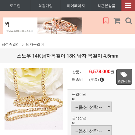
로그인
회원가입
마이페이지
최근본상품
남성쥬얼리
남자목걸이
스노우 14K남자목걸이 18K 남자 목걸이 4.5mm
6,578,000
상품가
원
배송비
(무료)
관련상품
목걸이선
택
금색상선
택