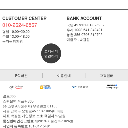
CUSTOMER CENTER
BANK ACCOUNT
010-2624-6567
국민 497801-01-375937
우리 1002-641-842421
평일 10:00~20:00
농협 356-0796-812703
주말 13:00~18:00
예금주 : 박길원
문자문의환영
고객센터
연결하기
PC 버전
이용안내
고객센터
골드365
쇼핑몰명:커플링365
(주소및 A/S접수처) 우편번호 01155
서울 강북구 오현로45 113-1005(미아동)
대표
박길원
개인정보 보호 책임자
박길원
통신판매업신고번호
제2019-서울강북-1026호
사업자 등록번호
101-01-15481