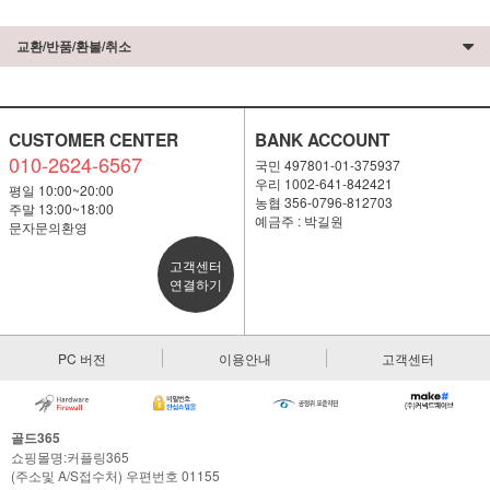
교환/반품/환불/취소
CUSTOMER CENTER
BANK ACCOUNT
010-2624-6567
국민 497801-01-375937
우리 1002-641-842421
평일 10:00~20:00
농협 356-0796-812703
주말 13:00~18:00
예금주 : 박길원
문자문의환영
고객센터
연결하기
PC 버전
이용안내
고객센터
골드365
쇼핑몰명:커플링365
(주소및 A/S접수처) 우편번호 01155