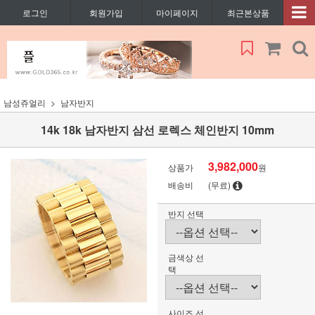
로그인
회원가입
마이페이지
최근본상품
남성쥬얼리
남자반지
14k 18k 남자반지 삼선 로렉스 체인반지 10mm
3,982,000
상품가
원
배송비
(무료)
반지 선택
금색상 선
택
사이즈 선