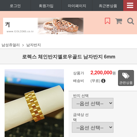
로그인
회원가입
마이페이지
최근본상품
남성쥬얼리
남자반지
로렉스 체인반지옐로우골드 남자반지 6mm
2,200,000
상품가
원
배송비
(무료)
관련상품
반지 선택
금색상 선
택