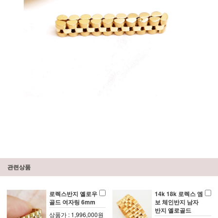
관련상품
로렉스반지 옐로우
14k 18k 로렉스 엠
골드 여자링 6mm
보 체인반지 남자
반지 옐로골드
상품가 : 1,996,000원