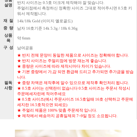
반지 사이즈는 0.5호 더크게 제작해야 잘 맞습니다.
설명
주얼리점에서 측정하신 정확한 사이즈 그대로 적어주시면 0.5호 키
워서 제작됩니다.
재 질
14k/18k Gold (이미지 옐로골드)
중 량
남자 16호기준 14k 5.3g / 18k 6.36g
상품
약 6mm
폭
구 성
남여공용
★ 반지 전체 문양이 동일한 제품으로 사이즈는 정확해야 합니다.
★ 반지 사이즈는 주얼리점에 방문 재는게 좋습니다.
★ 중량은 사이즈에 따라 제작시마다 차이가 있습니다.
★ 기본 중량에서 가,감 되면 환급해 드리고 추가되면 추가금을 받습
니다.
필독
★ 중량 차액은 제작후에 알수 있으므로 제작후 확인처리 됩니다.
사항
★ 0.5호 사이는 선택란이 없습니다 0.5호 사이즈는 주문서 작성시
주문메세자린에 적어주세요
★ 0.5호 사이즈(예시 주문사이즈 16.5호일때 16호 선택하고 주문메
세지란 16.5호적으면 되세요)
★ 주얼리 제품은 100% 맞춤 주문제작 입니다.
★ 제작에서 배송까지 공휴일제외 7~9일 정도 소요됩니다.