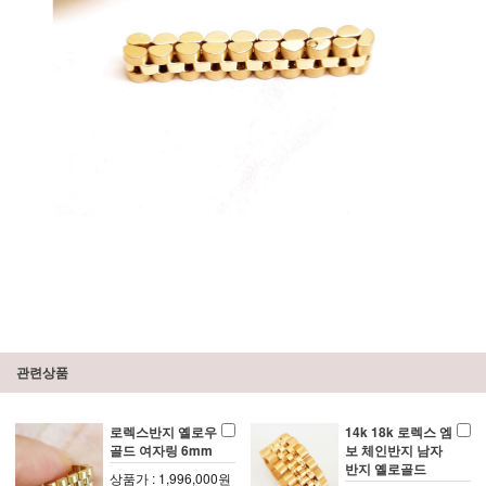
관련상품
로렉스반지 옐로우
14k 18k 로렉스 엠
골드 여자링 6mm
보 체인반지 남자
반지 옐로골드
상품가 : 1,996,000원