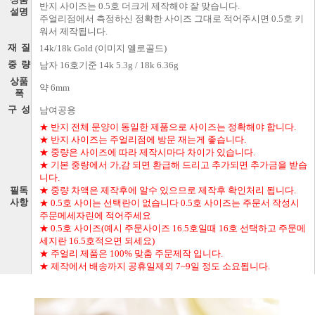
반지 사이즈는 0.5호 더크게 제작해야 잘 맞습니다.
설명
주얼리점에서 측정하신 정확한 사이즈 그대로 적어주시면 0.5호 키
워서 제작됩니다.
재 질
14k/18k Gold (이미지 옐로골드)
중 량
남자 16호기준 14k 5.3g / 18k 6.36g
상품
약 6mm
폭
구 성
남여공용
★ 반지 전체 문양이 동일한 제품으로 사이즈는 정확해야 합니다.
★ 반지 사이즈는 주얼리점에 방문 재는게 좋습니다.
★ 중량은 사이즈에 따라 제작시마다 차이가 있습니다.
★ 기본 중량에서 가,감 되면 환급해 드리고 추가되면 추가금을 받습
니다.
필독
★ 중량 차액은 제작후에 알수 있으므로 제작후 확인처리 됩니다.
사항
★ 0.5호 사이는 선택란이 없습니다 0.5호 사이즈는 주문서 작성시
주문메세자린에 적어주세요
★ 0.5호 사이즈(예시 주문사이즈 16.5호일때 16호 선택하고 주문메
세지란 16.5호적으면 되세요)
★ 주얼리 제품은 100% 맞춤 주문제작 입니다.
★ 제작에서 배송까지 공휴일제외 7~9일 정도 소요됩니다.