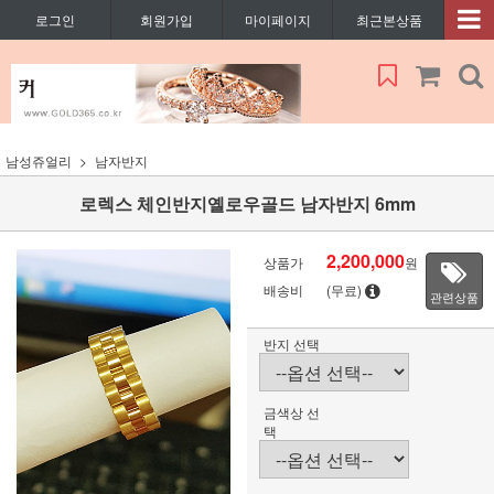
로그인
회원가입
마이페이지
최근본상품
남성쥬얼리
남자반지
로렉스 체인반지옐로우골드 남자반지 6mm
2,200,000
상품가
원
배송비
(무료)
관련상품
반지 선택
금색상 선
택