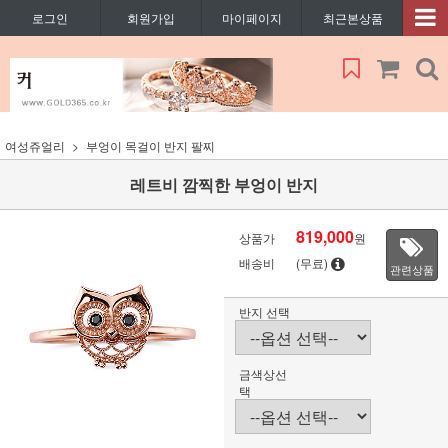
로그인
회원가입
마이페이지
최근본상품
여성쥬얼리
부엉이 목걸이 반지 팔찌
레트비 깜찍한 부엉이 반지
819,000
상품가
원
배송비
(무료)
관련상품
반지 선택
금색상선
택