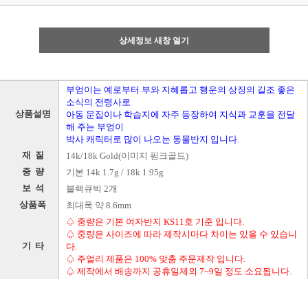
상세정보 새창 열기
부엉이는 예로부터 부와 지혜롭고 행운의 상징의 길조 좋은
소식의 전령사로
상품설명
아동 문집이나 학습지에 자주 등장하여 지식과 교훈을 전달
해 주는 부엉이
박사 캐릭터로 많이 나오는 동물반지 입니다.
재 질
14k/18k Gold(이미지 핑크골드)
중 량
기본 14k 1.7g / 18k 1.95g
보 석
블랙큐빅 2개
상품폭
최대폭 약 8.6mm
♤ 중량은 기본 여자반지 KS11호 기준 입니다.
♤ 중량은 사이즈에 따라 제작시마다 차이는 있을 수 있습니
기 타
다.
♤ 주얼리 제품은 100% 맞춤 주문제작 입니다.
♤ 제작에서 배송까지 공휴일제외 7~9일 정도 소요됩니다.