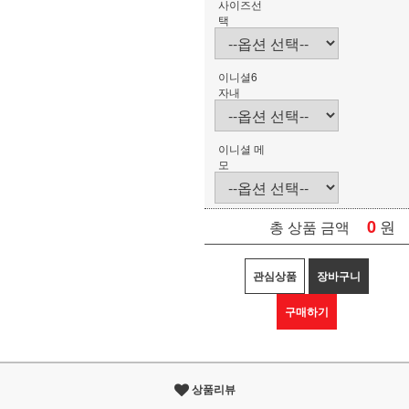
사이즈선
택
이니셜6
자내
이니셜 메
모
0
원
총 상품 금액
관심상품
장바구니
구매하기
상품리뷰