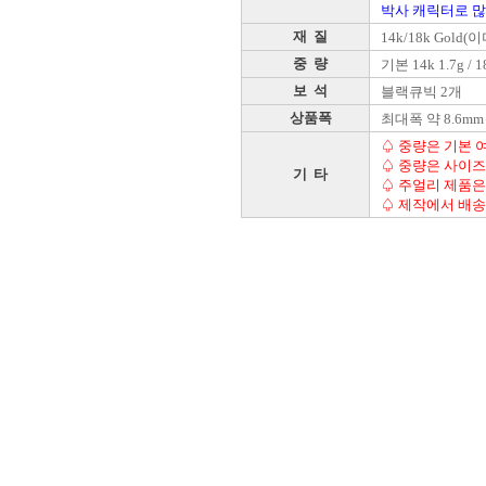
박사 캐릭터로 많
재 질
14k/18k Gold
중 량
기본 14k 1.7g / 1
보 석
블랙큐빅 2개
상품폭
최대폭 약 8.6mm
♤ 중량은 기본 여
♤ 중량은 사이즈
기 타
♤ 주얼리 제품은 
♤ 제작에서 배송