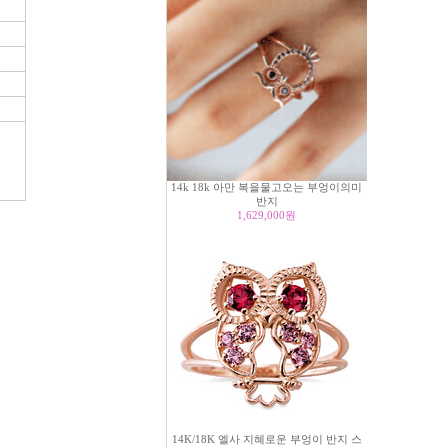
14k 18k 아만 복을물고오는 부엉이의미
반지
1,629,000
원
14K/18K 엘사 지혜로운 부엉이 반지 스