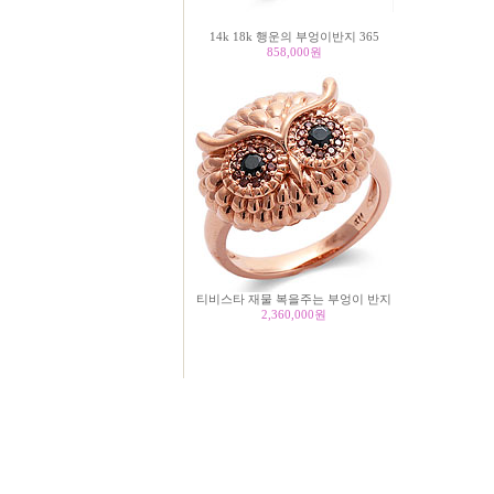
14k 18k 행운의 부엉이반지 365
858,000
원
티비스타 재물 복을주는 부엉이 반지
2,360,000
원