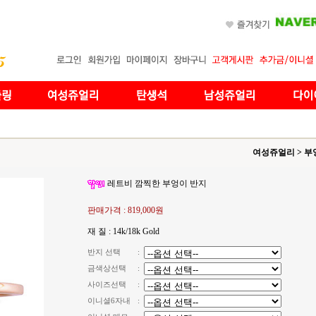
여성쥬얼리
>
부
레트비 깜찍한 부엉이 반지
판매가격 :
819,000원
재 질 : 14k/18k Gold
반지 선택
:
금색상선택
:
사이즈선택
:
이니셜6자내
: