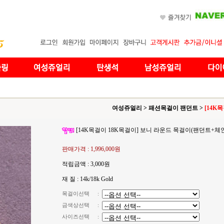
여성쥬얼리
>
패션목걸이 팬던트
>
[14K
[14K목걸이 18K목걸이] 보니 라운드 목걸이(팬던트+체인
판매가격 :
1,996,000원
적립금액 :
3,000원
재 질 : 14k/18k Gold
목걸이선택
:
금색상선택
:
사이즈선택
: