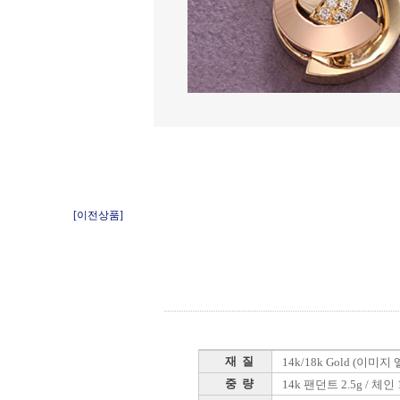
[이전상품]
재 질
14k/18k Gold (이미
중 량
14k 팬던트 2.5g / 체인 1