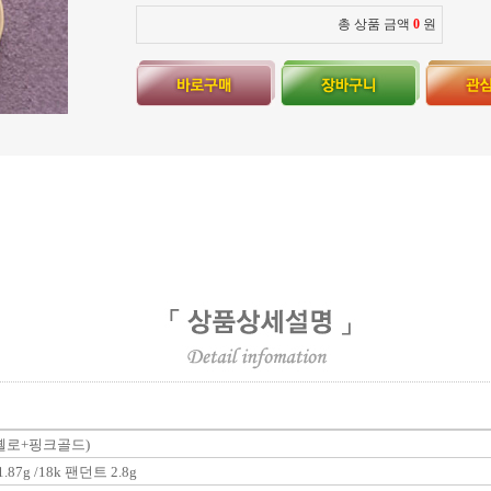
총 상품 금액
0
원
지 옐로+핑크골드)
.87g /18k 팬던트 2.8g