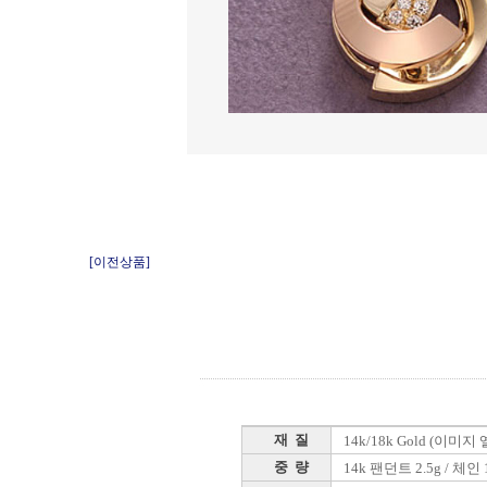
[이전상품]
재 질
14k/18k Gold (이미
중 량
14k 팬던트 2.5g / 체인 1