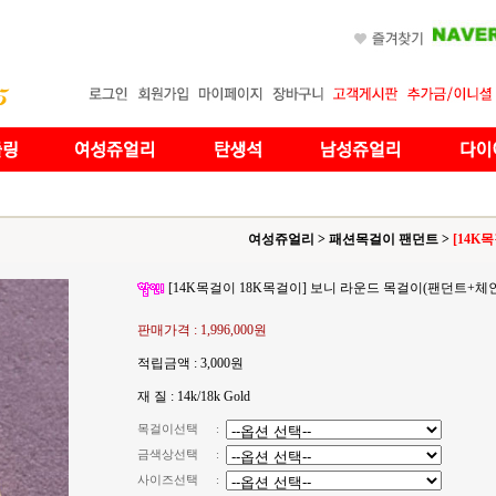
여성쥬얼리
>
패션목걸이 팬던트
>
[14K
[14K목걸이 18K목걸이] 보니 라운드 목걸이(팬던트+체인
판매가격 :
1,996,000원
적립금액 :
3,000원
재 질 : 14k/18k Gold
목걸이선택
:
금색상선택
:
사이즈선택
: