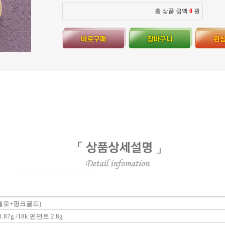
총 상품 금액
0
원
지 옐로+핑크골드)
.87g /18k 팬던트 2.8g