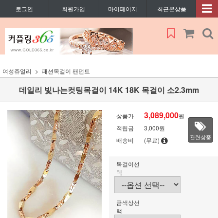
로그인
회원가입
마이페이지
최근본상품
여성쥬얼리
패션목걸이 팬던트
데일리 빛나는컷팅목걸이 14K 18K 목걸이 소2.3mm
3,089,000
상품가
원
적립금
3,000원
관련상품
배송비
(무료)
목걸이선
택
금색상선
택