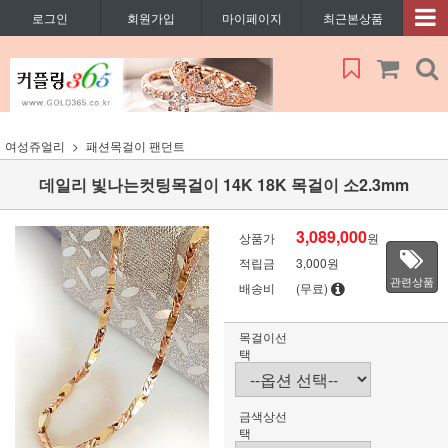
로그인
회원가입
마이페이지
최근본상품
여성쥬얼리
패션목걸이 팬던트
데일리 빛나는컷팅목걸이 14K 18K 목걸이 소2.3mm
3,089,000
상품가
원
적립금
3,000원
관련상품
배송비
(무료)
목걸이선
택
금색상선
택