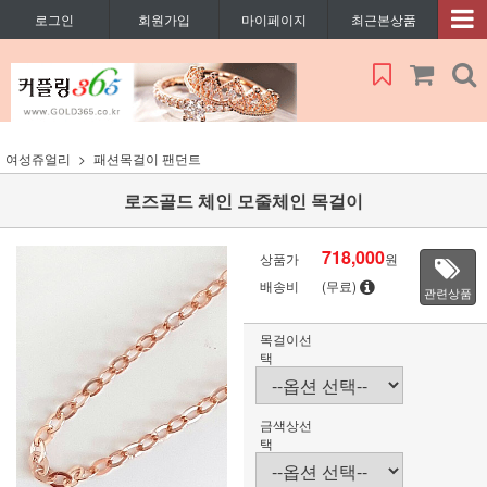
로그인
회원가입
마이페이지
최근본상품
여성쥬얼리
패션목걸이 팬던트
로즈골드 체인 모줄체인 목걸이
718,000
상품가
원
배송비
(무료)
관련상품
목걸이선
택
금색상선
택