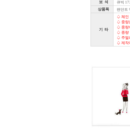
보 석
큐빅 1
상품폭
팬던트 약
♤ 체인
♤ 중량
♤ 중량
기 타
♤ 중량
♤ 주얼
♤ 제작