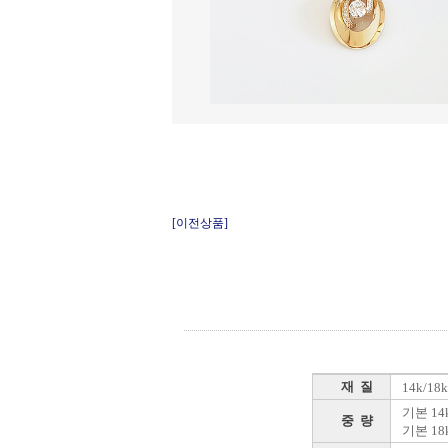
[이전상품]
재 질
14k/1
기본 14k
중 량
기본 18k