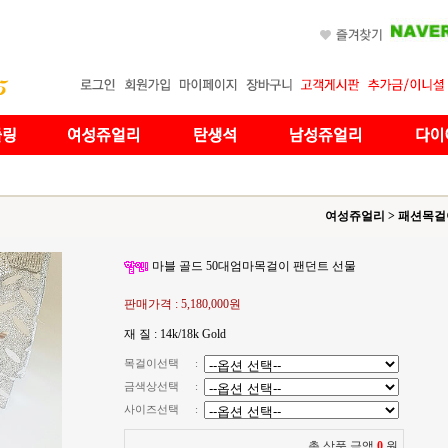
여성쥬얼리
>
패션목걸
마블 골드 50대엄마목걸이 팬던트 선물
판매가격 :
5,180,000원
재 질 : 14k/18k Gold
목걸이선택
:
금색상선택
:
사이즈선택
:
총 상품 금액
0
원