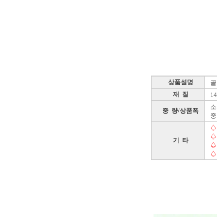
상품설명
골
재 질
1
소자
중 량/상품폭
중자
♤
♤
기 타
♤
♤