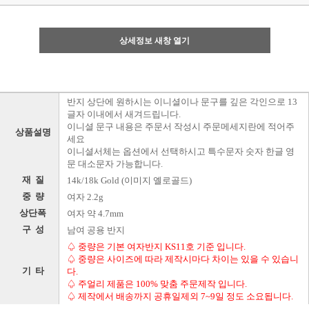
상세정보 새창 열기
반지 상단에 원하시는 이니셜이나 문구를 깊은 각인으로 13
글자 이내에서 새겨드립니다.
이니셜 문구 내용은 주문서 작성시 주문메세지란에 적어주
상품설명
세요
이니셜서체는 옵션에서 선택하시고 특수문자 숫자 한글 영
문 대소문자 가능합니다.
재 질
14k/18k Gold (이미지 옐로골드)
중 량
여자 2.2g
상단폭
여자 약 4.7mm
구 성
남여 공용 반지
♤ 중량은 기본 여자반지 KS11호 기준 입니다.
♤ 중량은 사이즈에 따라 제작시마다 차이는 있을 수 있습니
기 타
다.
♤ 주얼리 제품은 100% 맞춤 주문제작 입니다.
♤ 제작에서 배송까지 공휴일제외 7~9일 정도 소요됩니다.