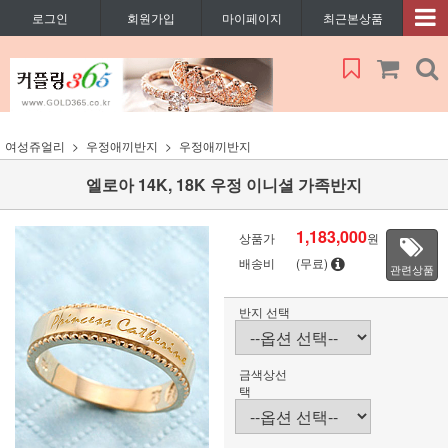
로그인
회원가입
마이페이지
최근본상품
여성쥬얼리
우정애끼반지
우정애끼반지
엘로아 14K, 18K 우정 이니셜 가족반지
1,183,000
상품가
원
배송비
(무료)
관련상품
반지 선택
금색상선
택