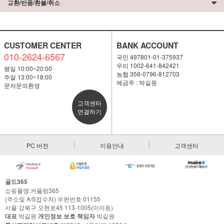
교환/반품/환불/취소
CUSTOMER CENTER
BANK ACCOUNT
010-2624-6567
국민 497801-01-375937
우리 1002-641-842421
평일 10:00~20:00
농협 356-0796-812703
주말 13:00~18:00
예금주 : 박길원
문자문의환영
고객센터
연결하기
PC 버전
이용안내
고객센터
골드365
쇼핑몰명:커플링365
(주소및 A/S접수처) 우편번호 01155
서울 강북구 오현로45 113-1005(미아동)
대표
박길원
개인정보 보호 책임자
박길원