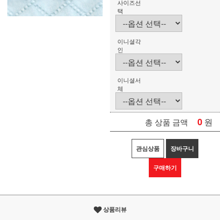
사이즈선
택
이니셜각
인
이니셜서
체
0
원
총 상품 금액
관심상품
장바구니
구매하기
상품리뷰