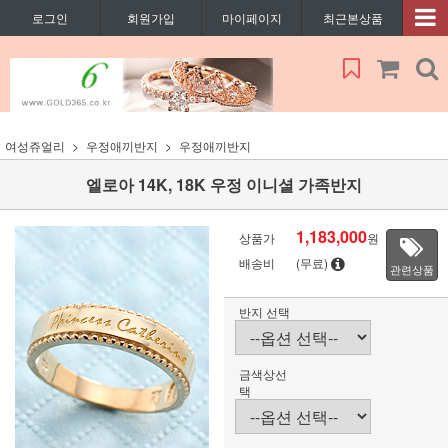
로그인
회원가입
마이페이지
최근본상품
여성쥬얼리
우정애끼반지
우정애끼반지
엘로아 14K, 18K 우정 이니셜 가족반지
1,183,000
상품가
원
배송비
(무료)
관련상품
반지 선택
금색상선
택