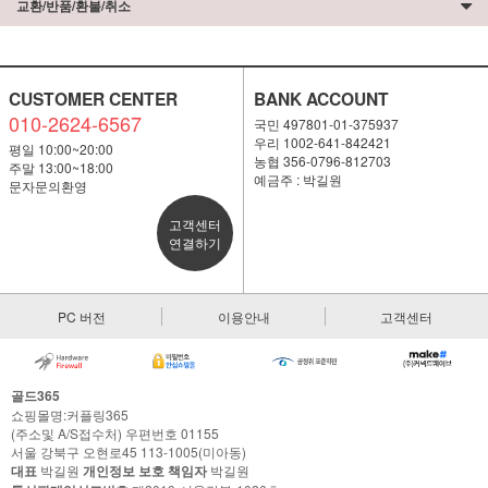
교환/반품/환불/취소
CUSTOMER CENTER
BANK ACCOUNT
010-2624-6567
국민 497801-01-375937
우리 1002-641-842421
평일 10:00~20:00
농협 356-0796-812703
주말 13:00~18:00
예금주 : 박길원
문자문의환영
고객센터
연결하기
PC 버전
이용안내
고객센터
골드365
쇼핑몰명:커플링365
(주소및 A/S접수처) 우편번호 01155
서울 강북구 오현로45 113-1005(미아동)
대표
박길원
개인정보 보호 책임자
박길원