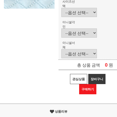
사이즈선
택
이니셜각
인
이니셜서
체
0
원
총 상품 금액
관심상품
장바구니
구매하기
상품리뷰