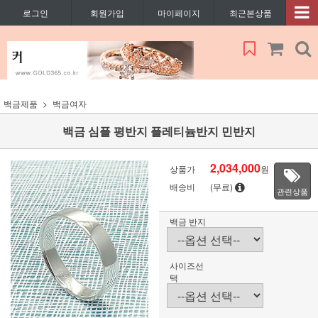
로그인
회원가입
마이페이지
최근본상품
백금제품
백금여자
백금 심플 평반지 플레티늄반지 민반지
2,034,000
상품가
원
배송비
(무료)
관련상품
백금 반지
사이즈선
택