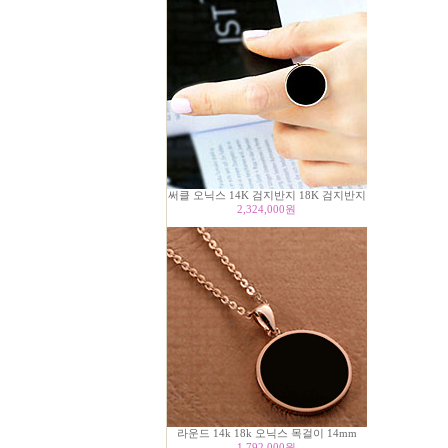
써클 오닉스 14K 검지반지 18K 검지반지
2,324,000
원
라운드 14k 18k 오닉스 목걸이 14mm
1,792,000
원