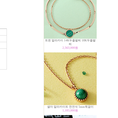
트윈 말라카이 14K두줄팔찌 18K두줄팔
찌
2,563,000
원
셀마 말라카이트 천연석 5mm목걸이
1,183,000
원