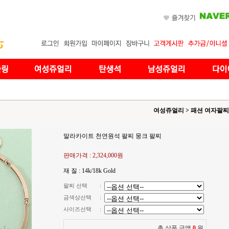
여성쥬얼리
>
패션 여자팔찌
말라카이트 천연원석 팔찌 뭉크 팔찌
판매가격 :
2,324,000원
재 질 : 14k/18k Gold
팔찌 선택
:
금색상선택
:
사이즈선택
:
총 상품 금액
0
원