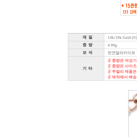
재 질
14k/18k Gold
중 량
4.99g
보 석
천연말라카이트 
∬ 중량은 여성기본
∬ 중량은 사이즈
기 타
∬ 주얼리 제품은 
∬ 제작에서 배송