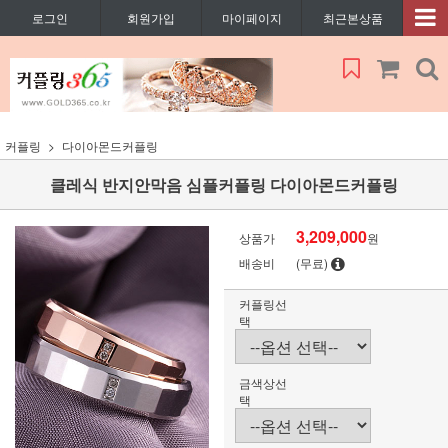
로그인
회원가입
마이페이지
최근본상품
커플링
다이아몬드커플링
클레식 반지안막음 심플커플링 다이아몬드커플링
3,209,000
상품가
원
배송비
(무료)
커플링선
택
금색상선
택