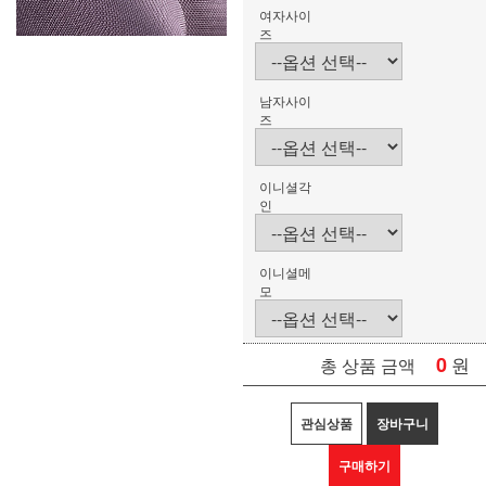
여자사이
즈
남자사이
즈
이니셜각
인
이니셜메
모
0
원
총 상품 금액
관심상품
장바구니
구매하기