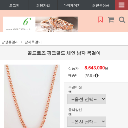
로그인
회원가입
마이페이지
최근본상품
남성쥬얼리
남자목걸이
골드로즈 핑크골드 체인 남자 목걸이
8,643,000
상품가
원
배송비
(무료)
목걸이선
택
금색상선
택