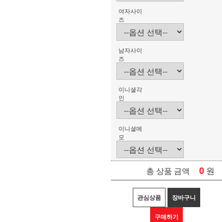
여자사이
즈
남자사이
즈
이니셜각
인
이니셜메
모
0
원
총 상품 금액
관심상품
장바구니
구매하기