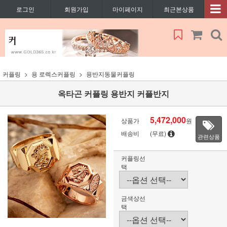
로그인
회원가입
마이페이지
최근본상품
커플링
용 로렉스커플링
용반지동물커플링
옥타곤 커플링 용반지 커플반지
5,472,000
상품가
원
배송비
(무료)
관련상품
커플링선
택
금색상선
택