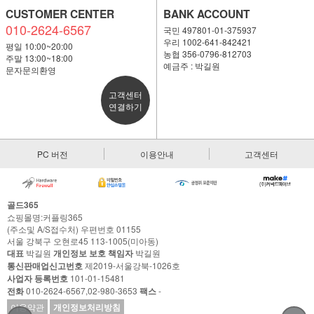
CUSTOMER CENTER
BANK ACCOUNT
010-2624-6567
국민 497801-01-375937
우리 1002-641-842421
평일 10:00~20:00
농협 356-0796-812703
주말 13:00~18:00
예금주 : 박길원
문자문의환영
고객센터
연결하기
PC 버전
이용안내
고객센터
골드365
쇼핑몰명:커플링365
(주소및 A/S접수처) 우편번호 01155
서울 강북구 오현로45 113-1005(미아동)
대표
박길원
개인정보 보호 책임자
박길원
통신판매업신고번호
제2019-서울강북-1026호
사업자 등록번호
101-01-15481
전화
010-2624-6567,02-980-3653
팩스
-
이용약관
개인정보처리방침