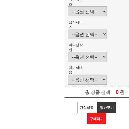
즈
남자사이
즈
이니셜각
인
이니셜내
용
0
원
총 상품 금액
관심상품
장바구니
구매하기