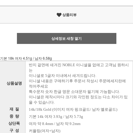
상품리뷰
상세정보 새창 열기
기본 18k 여자 4.51g / 남자 6.58g
반지 겉면에 새겨진 NOBLE 이니셜을 없애고 고객님 원하시
는
이니셜로 5글자 이내에서 새겨드립니다.
이니셜 내용은 구매하기후 주문서 작성시 주문메세지란에
상품설명
적어주세요
특수문자 숫자 한글 영문 소대문자 필기체 가능합니다.
이니셜은 제작시마다 크기와 각인된 정도는 다소 차이가 있
을 수 있습니다.
재 질
14k/18k Gold (이미지 여자 핑크골드/ 남자 옐로골드)
중 량
기본 14k 여자 3.93g / 남자 5.73g
상단폭
여자 약 8.4mm / 남자 약 9.2mm
구 성
커플링(여자+남자)