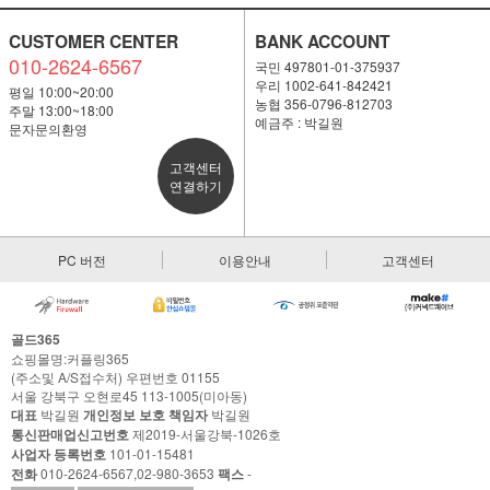
CUSTOMER CENTER
BANK ACCOUNT
010-2624-6567
국민 497801-01-375937
우리 1002-641-842421
평일 10:00~20:00
농협 356-0796-812703
주말 13:00~18:00
예금주 : 박길원
문자문의환영
고객센터
연결하기
PC 버전
이용안내
고객센터
골드365
쇼핑몰명:커플링365
(주소및 A/S접수처) 우편번호 01155
서울 강북구 오현로45 113-1005(미아동)
대표
박길원
개인정보 보호 책임자
박길원
통신판매업신고번호
제2019-서울강북-1026호
사업자 등록번호
101-01-15481
전화
010-2624-6567,02-980-3653
팩스
-