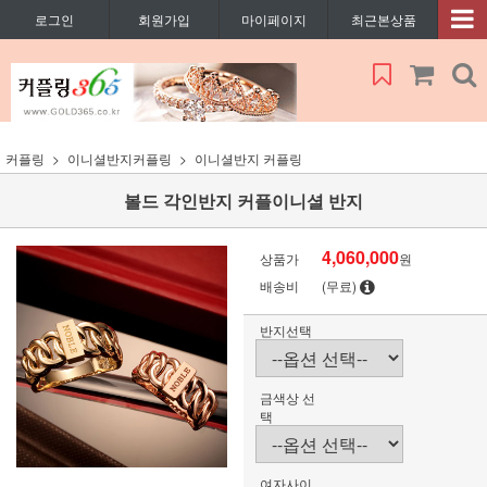
로그인
회원가입
마이페이지
최근본상품
커플링
이니셜반지커플링
이니셜반지 커플링
볼드 각인반지 커플이니셜 반지
4,060,000
상품가
원
배송비
(무료)
반지선택
금색상 선
택
여자사이