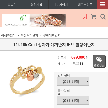
로그인
회원가입
마이페이지
최근본상품
여성쥬얼리
우정애끼반지
우정애끼반지
14k 18k Gold 십자가 애끼반지 러브 달랑이반지
699,000
상품가
원
배송비
(무료)
관련상품
반지 선택
금색상 선
택