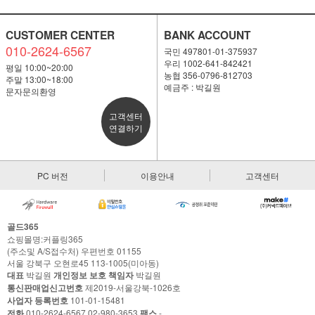
CUSTOMER CENTER
BANK ACCOUNT
010-2624-6567
국민 497801-01-375937
우리 1002-641-842421
평일 10:00~20:00
농협 356-0796-812703
주말 13:00~18:00
예금주 : 박길원
문자문의환영
고객센터
연결하기
PC 버전
이용안내
고객센터
골드365
쇼핑몰명:커플링365
(주소및 A/S접수처) 우편번호 01155
서울 강북구 오현로45 113-1005(미아동)
대표
박길원
개인정보 보호 책임자
박길원
통신판매업신고번호
제2019-서울강북-1026호
사업자 등록번호
101-01-15481
전화
010-2624-6567,02-980-3653
팩스
-