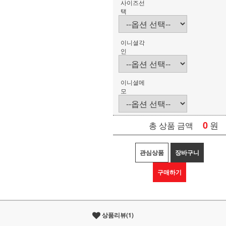
사이즈선
택
이니셜각
인
이니셜메
모
0
원
총 상품 금액
관심상품
장바구니
구매하기
상품리뷰(1)