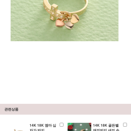
관련상품
14K 18K 엠마 십
14K 18K 골든벨
자가 반지
애끼반지 새끼 손