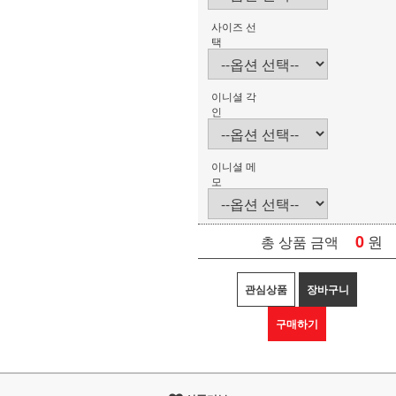
사이즈 선
택
이니셜 각
인
이니셜 메
모
0
원
총 상품 금액
관심상품
장바구니
구매하기