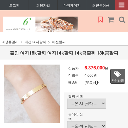
로그인
회원가입
마이페이지
최근본상품
여성쥬얼리
패션 여자팔찌
패션팔찌
홀인 여자18k팔찌 여자14k팔찌 14k금팔찌 18k금팔찌
6,376,000
상품가
원
적립금
4,000원
관련상품
배송비
(무료)
팔찌 선택
금색상 선
택