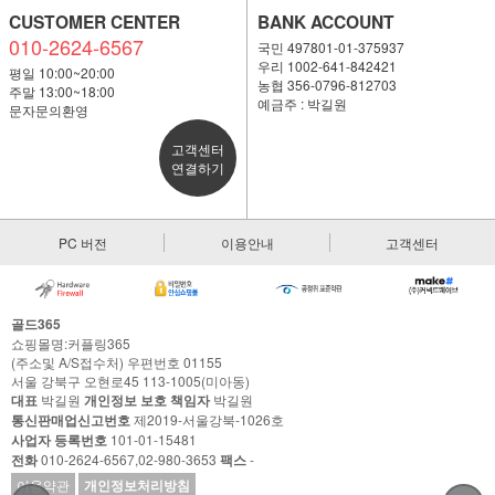
CUSTOMER CENTER
BANK ACCOUNT
010-2624-6567
국민 497801-01-375937
우리 1002-641-842421
평일 10:00~20:00
농협 356-0796-812703
주말 13:00~18:00
예금주 : 박길원
문자문의환영
고객센터
연결하기
PC 버전
이용안내
고객센터
골드365
쇼핑몰명:커플링365
(주소및 A/S접수처) 우편번호 01155
서울 강북구 오현로45 113-1005(미아동)
대표
박길원
개인정보 보호 책임자
박길원
통신판매업신고번호
제2019-서울강북-1026호
사업자 등록번호
101-01-15481
전화
010-2624-6567,02-980-3653
팩스
-
이용약관
개인정보처리방침