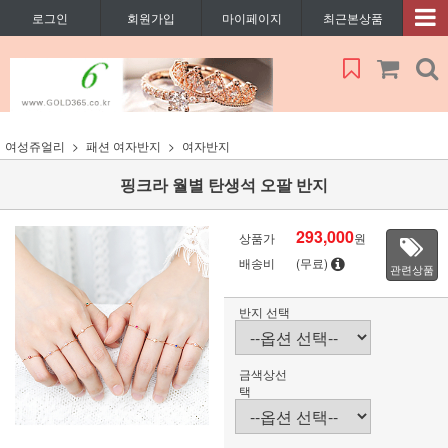
로그인
회원가입
마이페이지
최근본상품
여성쥬얼리
패션 여자반지
여자반지
핑크라 월별 탄생석 오팔 반지
293,000
상품가
원
배송비
(무료)
관련상품
반지 선택
금색상선
택