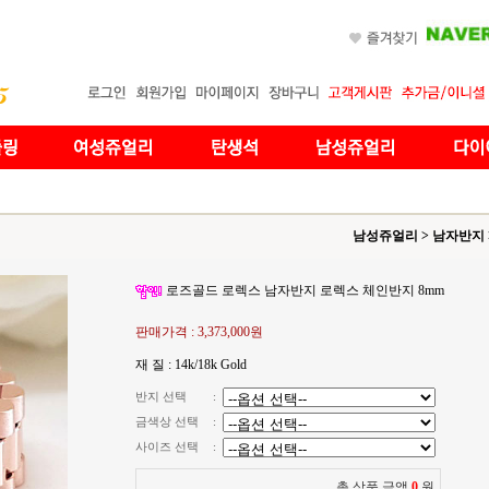
남성쥬얼리
>
남자반지
로즈골드 로렉스 남자반지 로렉스 체인반지 8mm
판매가격 :
3,373,000원
재 질 : 14k/18k Gold
반지 선택
:
금색상 선택
:
사이즈 선택
:
총 상품 금액
0
원