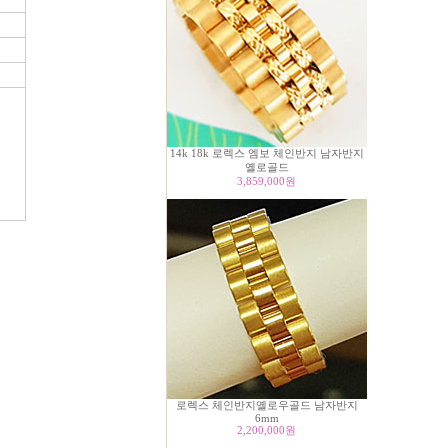
14k 18k 로렉스 엠보 체인반지 남자반지
옐로골드
3,859,000
원
로렉스 체인반지옐로우골드 남자반지
6mm
2,200,000
원