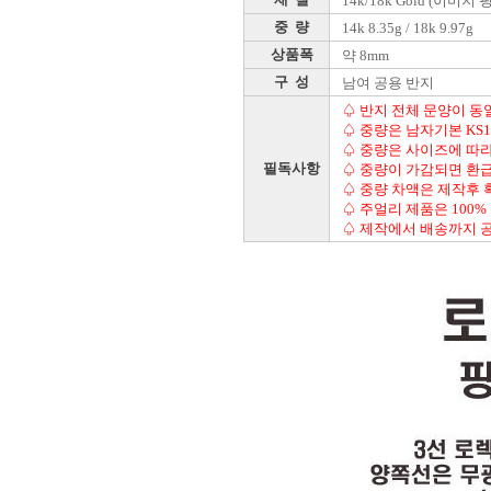
14k/18k Gold (이미지
중 량
14k 8.35g / 18k 9.97g
상품폭
약 8mm
구 성
남여 공용 반지
♤ 반지 전체 문양이 동
♤ 중량은 남자기본 KS1
♤ 중량은 사이즈에 따라
필독사항
♤ 중량이 가감되면 환
♤ 중량 차액은 제작후 
♤ 주얼리 제품은 100%
♤ 제작에서 배송까지 공