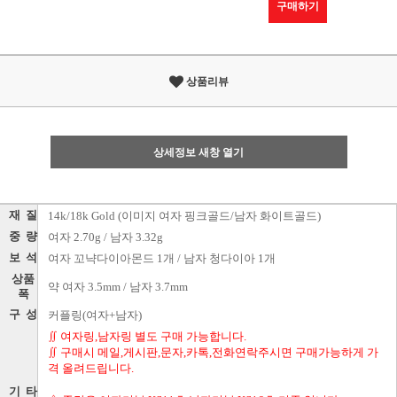
구매하기
상품리뷰
상세정보 새창 열기
재 질
14k/18k Gold (이미지 여자 핑크골드/남자 화이트골드)
중 량
여자 2.70g / 남자 3.32g
보 석
여자 꼬냑다이아몬드 1개 / 남자 청다이아 1개
상품
약 여자 3.5mm / 남자 3.7mm
폭
구 성
커플링(여자+남자)
∬ 여자링,남자링 별도 구매 가능합니다.
∬ 구매시 메일,게시판,문자,카톡,전화연락주시면 구매가능하게 가
격 올려드립니다.
기 타