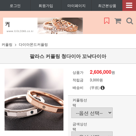
로그인
회원가입
마이페이지
최근본상품
커플링
다이아몬드커플링
팔라스 커플링 청다이아 꼬냑다이아
2,606,000
상품가
원
적립금
3,000원
배송비
(무료)
커플링선
택
금색상선
택