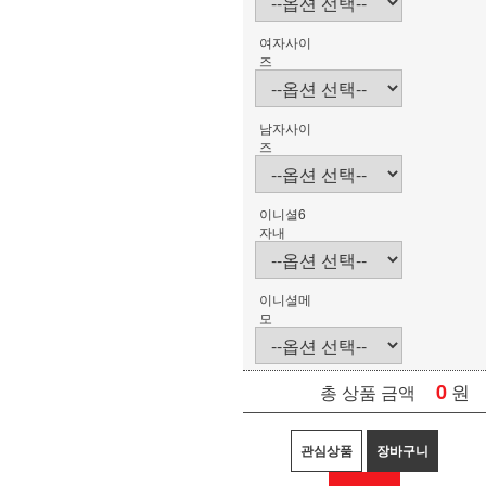
여자사이
즈
남자사이
즈
이니셜6
자내
이니셜메
모
0
원
총 상품 금액
관심상품
장바구니