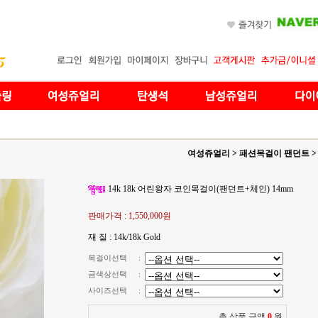
여성쥬얼리
>
패션목걸이 팬던트
>
14k 18k 어린왕자 코인목걸이(팬던트+체인) 14mm
판매가격 :
1,550,000원
재 질 : 14k/18k Gold
목걸이선택
:
금색상선택
:
사이즈선택
:
총 상품 금액
0
원