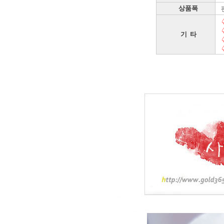
상품폭
기 타