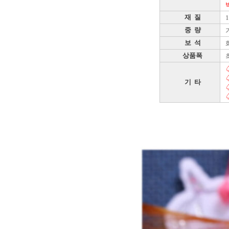
재 질
중 량
기
보 석
상품폭
기 타