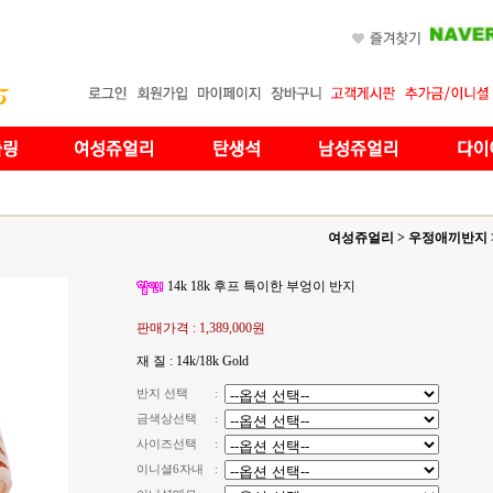
여성쥬얼리
>
우정애끼반지
14k 18k 후프 특이한 부엉이 반지
판매가격 :
1,389,000원
재 질 : 14k/18k Gold
반지 선택
:
금색상선택
:
사이즈선택
:
이니셜6자내
: