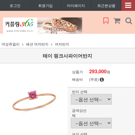
로그인
회원가입
마이페이지
최근본상품
여성쥬얼리
패션 여자반지
여자반지
테이 핑크사파이어반지
293,000
상품가
원
배송비
(무료)
반지 선택
금색상선
택
보석 선택