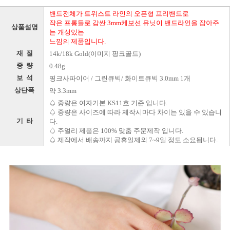
밴드전체가 트위스트 라인의 오픈형 프리밴드로
작은 프롱들로 감싼 3mm케보션 유닛이 밴드라인을 잡아주
상품설명
는 개성있는
느낌의 제품입니다.
재 질
14k/18k Gold(이미지 핑크골드)
중 량
0.48g
보 석
핑크사파이어 / 그린큐빅/ 화이트큐빅 3.0mm 1개
상단폭
약 3.3mm
♤ 중량은 여자기본 KS11호 기준 입니다.
♤ 중량은 사이즈에 따라 제작시마다 차이는 있을 수 있습니
기 타
다.
♤ 주얼리 제품은 100% 맞춤 주문제작 입니다.
♤ 제작에서 배송까지 공휴일제외 7~9일 정도 소요됩니다.