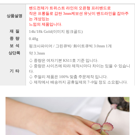
밴드전체가 트위스트 라인의 오픈형 프리밴드로
작은 프롱들로 감싼 3mm케보션 유닛이 밴드라인을 잡아주
상품설명
는 개성있는
느낌의 제품입니다.
재 질
14k/18k Gold(이미지 핑크골드)
중 량
0.48g
보 석
핑크사파이어 / 그린큐빅/ 화이트큐빅 3.0mm 1개
상단폭
약 3.3mm
♤ 중량은 여자기본 KS11호 기준 입니다.
♤ 중량은 사이즈에 따라 제작시마다 차이는 있을 수 있습니
기 타
다.
♤ 주얼리 제품은 100% 맞춤 주문제작 입니다.
♤ 제작에서 배송까지 공휴일제외 7~9일 정도 소요됩니다.