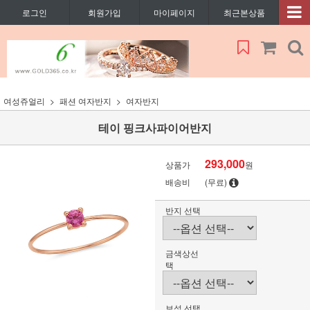
로그인
회원가입
마이페이지
최근본상품
여성쥬얼리
패션 여자반지
여자반지
테이 핑크사파이어반지
293,000
상품가
원
배송비
(무료)
반지 선택
금색상선
택
보석 선택