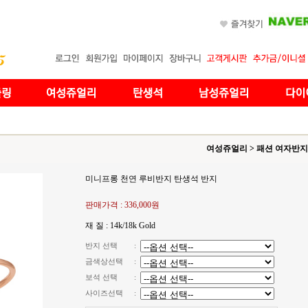
여성쥬얼리
>
패션 여자반지
미니프롱 천연 루비반지 탄생석 반지
판매가격 :
336,000원
재 질 : 14k/18k Gold
반지 선택
:
금색상선택
:
보석 선택
:
사이즈선택
: