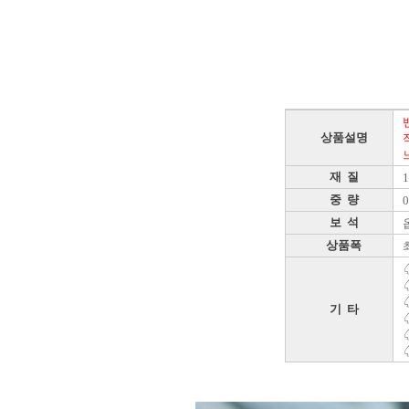
상품설명
재 질
중 량
0
보 석
상품폭
기 타