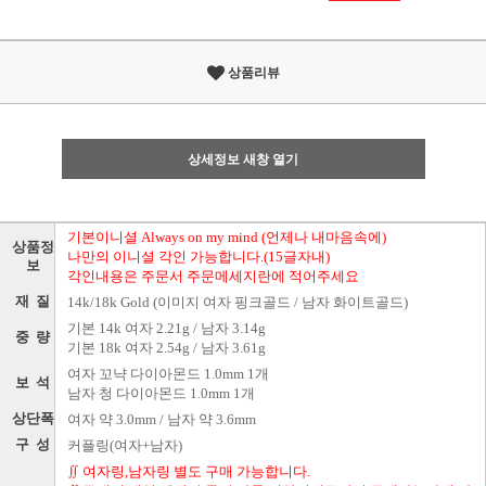
상품리뷰
상세정보 새창 열기
기본이니셜 Always on my mind (언제나 내마음속에)
상품정
나만의 이니셜 각인 가능합니다.(15글자내)
보
각인내용은 주문서 주문메세지란에 적어주세요
재 질
14k/18k Gold (이미지 여자 핑크골드 / 남자 화이트골드)
기본 14k 여자 2.21g / 남자 3.14g
중 량
기본 18k 여자 2.54g / 남자 3.61g
여자 꼬냑 다이아몬드 1.0mm 1개
보 석
남자 청 다이아몬드 1.0mm 1개
상단폭
여자 약 3.0mm / 남자 약 3.6mm
구 성
커플링(여자+남자)
∬ 여자링,남자링 별도 구매 가능합니다.