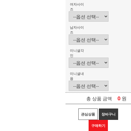
여자사이
즈
남자사이
즈
이니셜각
인
이니셜내
용
0
원
총 상품 금액
관심상품
장바구니
구매하기