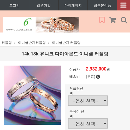
로그인
회원가입
마이페이지
최근본상품
커플링
이니셜반지커플링
이니셜반지 커플링
14k 18k 유니크 다이아몬드 이니셜 커플링
2,932,000
상품가
원
배송비
(무료)
커플링선
택
금색상 선
택