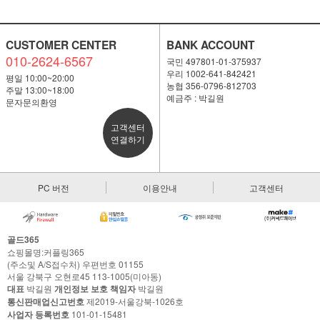
CUSTOMER CENTER
BANK ACCOUNT
010-2624-6567
국민 497801-01-375937
우리 1002-641-842421
평일 10:00~20:00
농협 356-0796-812703
주말 13:00~18:00
예금주 : 박길원
문자문의환영
고객센터
연결하기
PC 버전
이용안내
고객센터
골드365
쇼핑몰명:커플링365
(주소및 A/S접수처) 우편번호 01155
서울 강북구 오현로45 113-1005(미아동)
대표
박길원
개인정보 보호 책임자
박길원
통신판매업신고번호
제2019-서울강북-1026호
사업자 등록번호
101-01-15481