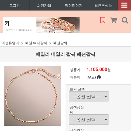
로그인
회원가입
마이페이지
최근본상품
여성쥬얼리
패션 여자팔찌
패션팔찌
에밀리 데일리 팔찌 패션팔찌
1,105,000
상품가
원
배송비
(무료)
팔찌 선택
금색상선
택
사이즈선