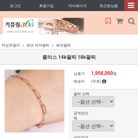
로그인
회원가입
마이페이지
최근본상품
여성쥬얼리
패션 여자팔찌
패션팔찌
클러스 14k팔찌 18k팔찌
1,956,000
상품가
원
배송비
(무료)
팔찌 선택
금색상선
택
사이즈선