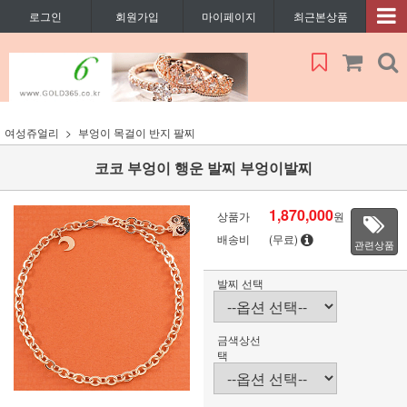
로그인
회원가입
마이페이지
최근본상품
여성쥬얼리
부엉이 목걸이 반지 팔찌
코코 부엉이 행운 발찌 부엉이발찌
1,870,000
상품가
원
배송비
(무료)
관련상품
발찌 선택
금색상선
택