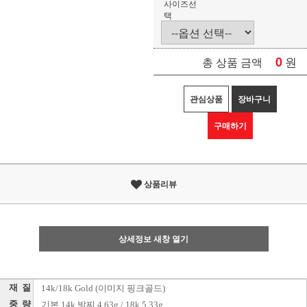
사이즈선
택
0
원
총 상품 금액
관심상품
장바구니
구매하기
상품리뷰
상세정보 새창 열기
재 질
14k/18k Gold (이미지 핑크골드)
중 량
기본 14k 발찌 4.63g / 18k 5.33g