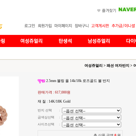
여성쥬얼리
>
패션 여자반지
>
2.5mm 블링 올 14k/18k 로즈골드 볼 반지
판매가격 :
617,000원
재 질 : 14K/18K Gold
반지 선택
:
금색상선택
:
사이즈선택
:
총 상품 금액
0
원