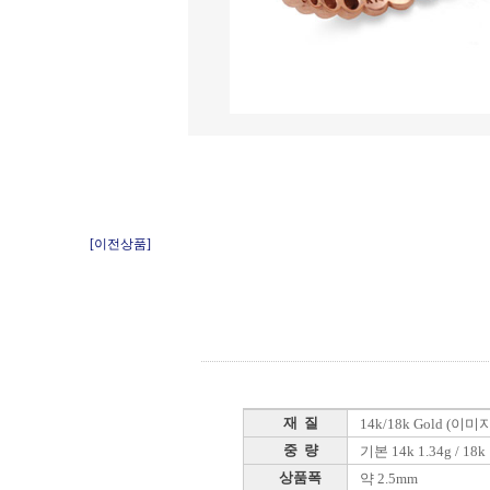
[이전상품]
재 질
14k/18k Gold (이
중 량
기본 14k 1.34g / 18k 
상품폭
약 2.5mm