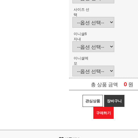
사이즈 선
택
이니셜6
자내
이니셜메
모
0
원
총 상품 금액
관심상품
장바구니
구매하기