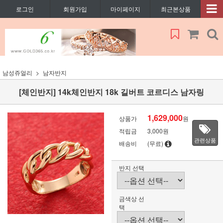
로그인
회원가입
마이페이지
최근본상품
남성쥬얼리
남자반지
[체인반지] 14k체인반지 18k 길버트 코르디스 남자링
1,629,000
상품가
원
적립금
3,000원
관련상품
배송비
(무료)
반지 선택
금색상 선
택