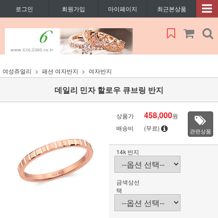
로그인
회원가입
마이페이지
최근본상품
여성쥬얼리
패션 여자반지
여자반지
데일리 민자 할로우 큐브링 반지
458,000
상품가
원
배송비
(무료)
관련상품
14k 반지
금색상선
택