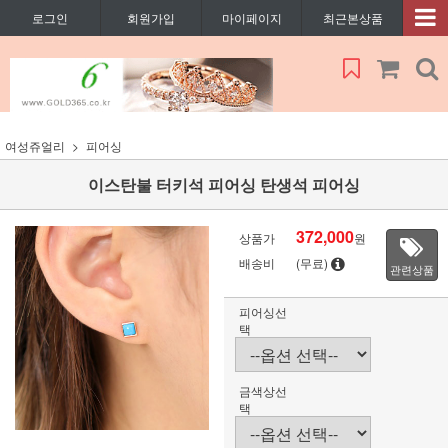
로그인
회원가입
마이페이지
최근본상품
여성쥬얼리
피어싱
이스탄불 터키석 피어싱 탄생석 피어싱
372,000
상품가
원
배송비
(무료)
관련상품
피어싱선
택
금색상선
택