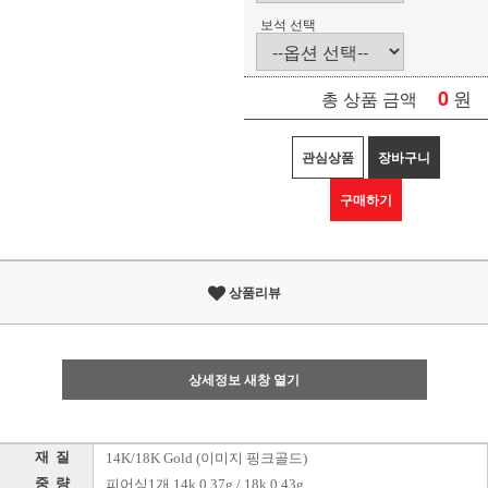
보석 선택
0
원
총 상품 금액
관심상품
장바구니
구매하기
상품리뷰
상세정보 새창 열기
재 질
14K/18K Gold (이미지 핑크골드)
중 량
피어싱1개 14k 0.37g / 18k 0.43g