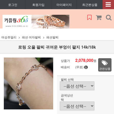
로그인
회원가입
마이페이지
최근본상품
여성쥬얼리
패션 여자팔찌
패션팔찌
로링 오올 팔찌 귀여운 부엉이 팔지 14k/18k
2,078,000
상품가
원
배송비
(무료)
관련상품
팔찌 선택
금색상선
택