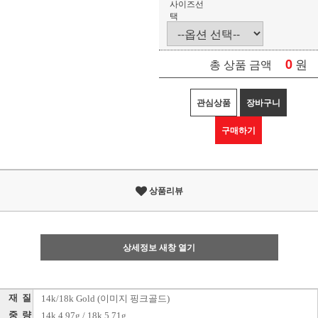
사이즈선
택
0
원
총 상품 금액
관심상품
장바구니
구매하기
상품리뷰
상세정보 새창 열기
재 질
14k/18k Gold (이미지 핑크골드)
중 량
14k 4.97g / 18k 5.71g