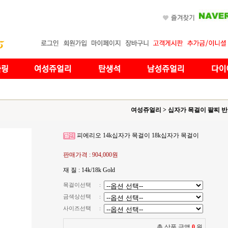
여성쥬얼리
>
십자가 목걸이 팔찌 
피에리오 14k십자가 목걸이 18k십자가 목걸이
판매가격 :
904,000원
재 질 : 14k/18k Gold
목걸이선택
:
금색상선택
:
사이즈선택
:
총 상품 금액
0
원