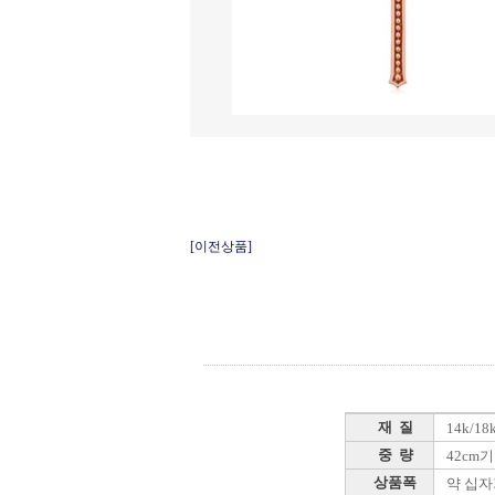
[이전상품]
재 질
14k/1
중 량
42cm기준
상품폭
약 십자가