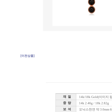
[이전상품]
재 질
14k/18k Gold(이미지
중 량
14k 2.46g / 18k 2.82g
보 석
오닉스천연 약 3.0mm 