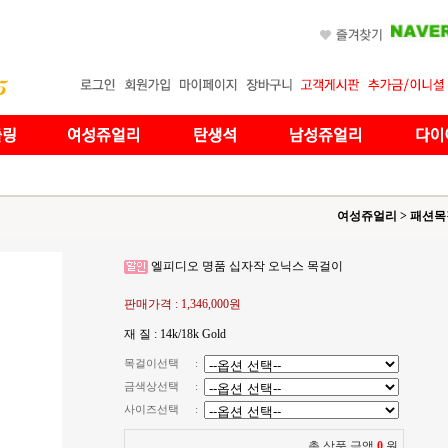
여성쥬얼리
>
패션목
엘피디오 명품 십자작 오닉스 목걸이
판매가격 :
1,346,000원
재 질 : 14k/18k Gold
목걸이선택
:
금색상선택
:
사이즈선택
:
총 상품 금액
0
원