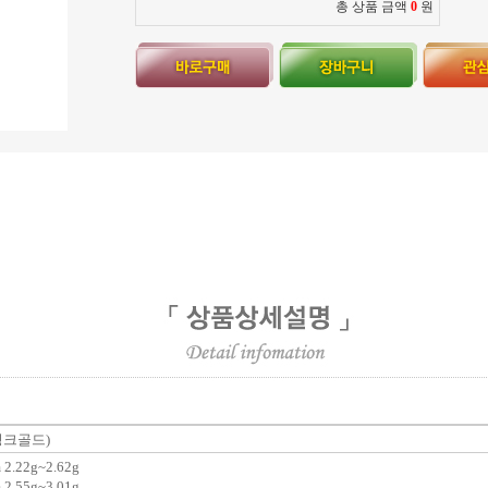
총 상품 금액
0
원
 핑크골드)
2.22g~2.62g
2.55g~3.01g