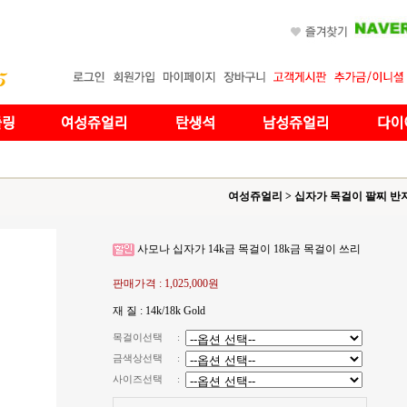
여성쥬얼리
>
십자가 목걸이 팔찌 반
사모나 십자가 14k금 목걸이 18k금 목걸이 쓰리
판매가격 :
1,025,000원
재 질 : 14k/18k Gold
목걸이선택
:
금색상선택
:
사이즈선택
: