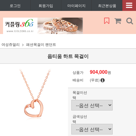
로그인
회원가입
마이페이지
최근본상품
여성쥬얼리
패션목걸이 팬던트
옵티움 하트 목걸이
904,000
상품가
원
배송비
(무료)
목걸이선
택
금색상선
택