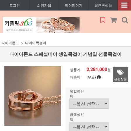
로그인
회원가입
마이페이지
최근본상품
다이아몬드
다이아목걸이
다이아몬드 스페셜데이 생일목걸이 기념일 선물목걸이
2,281,000
상품가
원
배송비
(무료)
관련상품
목걸이선
택
금색상선
택