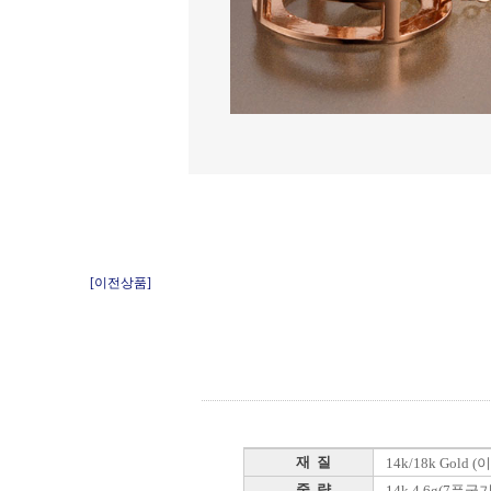
[이전상품]
재 질
14k/18k Gold
중 량