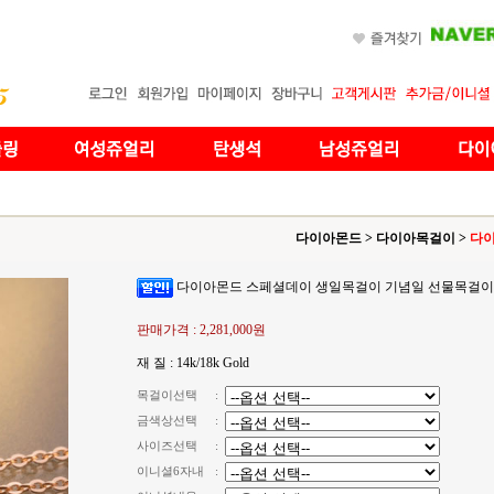
다이아몬드
>
다이아목걸이
>
다이
다이아몬드 스페셜데이 생일목걸이 기념일 선물목걸이
판매가격 :
2,281,000원
재 질 : 14k/18k Gold
목걸이선택
:
금색상선택
:
사이즈선택
:
이니셜6자내
: