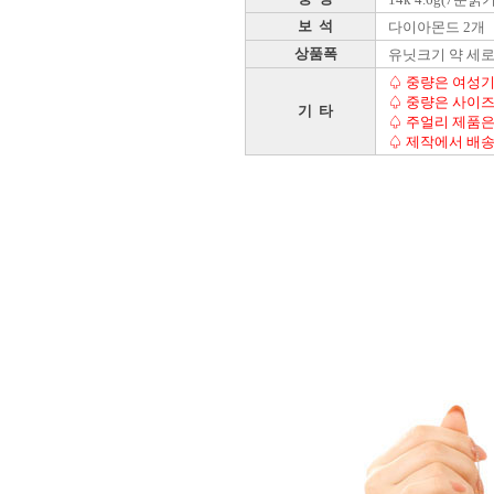
14k 4.6g(7푼굵기
보 석
다이아몬드 2개
상품폭
유닛크기 약 세로 
♤ 중량은 여성기본
♤ 중량은 사이즈
기 타
♤ 주얼리 제품은
♤ 제작에서 배송