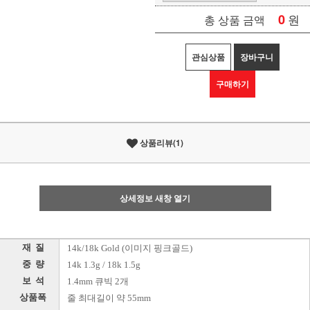
0
원
총 상품 금액
관심상품
장바구니
구매하기
상품리뷰(1)
상세정보 새창 열기
재 질
14k/18k Gold (이미지 핑크골드)
중 량
14k 1.3g / 18k 1.5g
보 석
1.4mm 큐빅 2개
상품폭
줄 최대길이 약 55mm