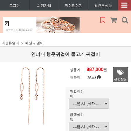
로그인
회원가입
마이페이지
최근본상품
여성쥬얼리
패션 귀걸이
인피니 행운귀걸이 물고기 귀걸이
887,000
상품가
원
배송비
(무료)
관련상품
귀걸이선
택
금색상선
택