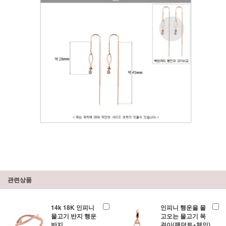
관련상품
14k 18K 인피니
인피니 행운을 몰
물고기 반지 행운
고오는 물고기 목
반지
걸이(팬던트+체인)