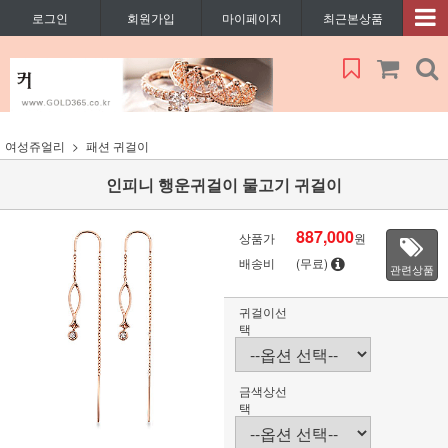
로그인
회원가입
마이페이지
최근본상품
여성쥬얼리
패션 귀걸이
인피니 행운귀걸이 물고기 귀걸이
887,000
상품가
원
배송비
(무료)
관련상품
귀걸이선
택
금색상선
택