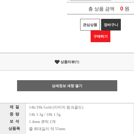
0
원
총 상품 금액
관심상품
장바구니
구매하기
상품리뷰(1)
상세정보 새창 열기
재 질
14k/18k Gold (이미지 핑크골드)
중 량
14k 1.3g / 18k 1.5g
보 석
1.4mm 큐빅 2개
상품폭
줄 최대길이 약 55mm